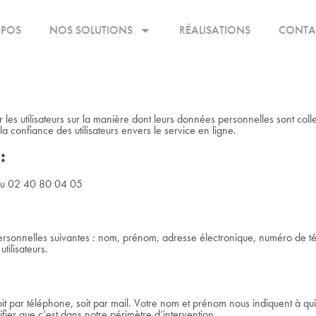
OPOS
NOS SOLUTIONS
RÉALISATIONS
CONTA
r les utilisateurs sur la manière dont leurs données personnelles sont coll
la confiance des utilisateurs envers le service en ligne.
:
ou 02 40 80 04 05
onnelles suivantes : nom, prénom, adresse électronique, numéro de télé
ilisateurs.
t par téléphone, soit par mail. Votre nom et prénom nous indiquent à qui
fier que c’est dans notre périmètre d’intervention.