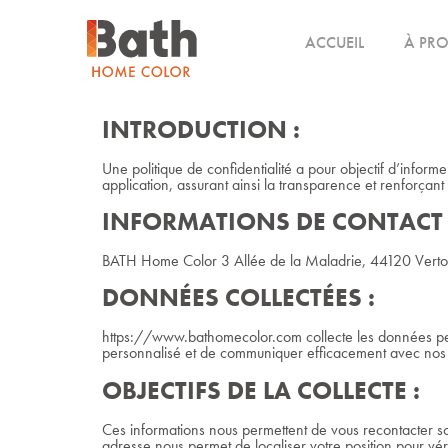
ACCUEIL
À PR
INTRODUCTION :
Une politique de confidentialité a pour objectif d’informe
application, assurant ainsi la transparence et renforçant 
INFORMATIONS DE CONTACT 
BATH Home Color 3 Allée de la Maladrie, 44120 Vert
DONNÉES COLLECTÉES :
https://www.bathomecolor.com collecte les données pers
personnalisé et de communiquer efficacement avec nos ut
OBJECTIFS DE LA COLLECTE :
Ces informations nous permettent de vous recontacter soi
adresse nous permet de localiser votre position pour véri